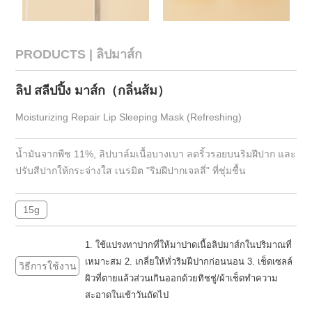
PRODUCTS | ลิปมาส์ก
ลิป สลีปปิ้ง มาส์ก（กลิ่นส้ม）
Moisturizing Repair Lip Sleeping Mask (Refreshing)
น้ำมันจากพืช 11%, ลิปบาล์มเนื้อบางเบา ลดริ้วรอยบนริมฝีปาก และ
ปรับสีปากให้กระจ่างใส เนรมิต "ริมฝีปากเจลลี่" ที่ชุ่มชื้น
15g
1. ใช้แปรงทาปากที่ให้มาปาดเนื้อลิปมาส์กในปริมาณที่
เหมาะสม 2. เกลี่ยให้ทั่วริมฝีปากก่อนนอน 3. เช็ดเซลล์
วิธีการใช้งาน
ผิวที่ตายแล้วส่วนเกินออกด้วยทิชชู่/ผ้าเช็ดทําความ
สะอาดในเช้าวันถัดไป