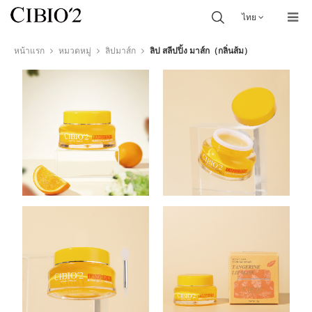
ไทย
หน้าแรก
หมวดหมู่
ลิปมาส์ก
ลิป สลีปปิ้ง มาส์ก（กลิ่นส้ม）