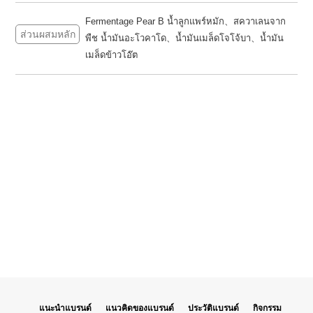
Fermentage Pear B น้ำลูกแพร์หมัก、สควาเลนจาก
ส่วนผสมหลัก
พืช น้ำมันอะโวคาโด、น้ำมันเมล็ดโจโจ้บา、น้ำมัน
เมล็ดข้าวโอ๊ต
แนะนำแบรนด์
แนวคิดของแบรนด์
ประวัติแบรนด์
กิจกรรม