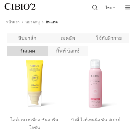
ไทย
หน้าแรก
หมวดหมู่
กันแดด
ลิปมาส์ก
เมคอัพ
ใช้กับผิวกาย
กันแดด
กิ๊ฟท์ บ็อกซ์
ไลท์เวท เฟเซียล ซันสกรีน
บิวตี้ ไวท์เทนนิ่ง ซัน สเปรย์
โลชั่น