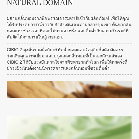
NATURAL DOMAIN
ผสานกลิ่นหอมจากพืชพรรณธรรมชาติเข้ากับผลิตภัณฑ์ เพื่อให้คุณ
ได้รับประสบการณ์ราวกับกำลังเดินเล่นท่ามกลางขุนเขา ค้นหากลิ่น
หอมแห่งช่วงเวลาที่ดอกไม้บานสะพรั่ง และดื่มด่ำกับความรื่นรมย์ที่
สัมผัสได้จากภายในสู่ภายนอก.
CIBIO'2 มุ่งมั่นร่วมมือกับบริษัทน้ำหอมและวัตถุดิบชื่อดัง คัดสรร
วัตถุดิบคุณภาพเยี่ยม และปรุงแต่งกลิ่นหอมที่เป็นเอกลักษณ์ของ
CIBIO'2 ได้รับแรงบันดาลใจจากพืชหายากทั่วโลก เพื่อให้ทุกครั้งที่
บำรุงผิวเป็นดั่งงานนิทรรศการแห่งกลิ่นหอมที่ชวนดื่มด่ำ.