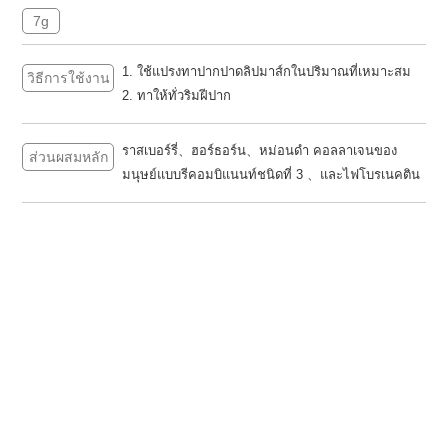
7g
1. ใช้แปรงทาปากปาดลิปมาส์กในปริมาณที่เหมาะสม
วิธีการใช้งาน
2. ทาให้ทั่วริมฝีปาก
ราสเบอร์รี่、ฮอร์ธอร์น、หม่อนดํา คอลลาเจนของ
ส่วนผสมหลัก
มนุษย์แบบรีคอมบิแนนท์ชนิดที่ 3 、และไฟโบรเนคติน